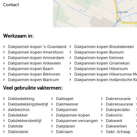
Contact
Werkzaam in:
›
›
Dakpannen kopen 's-Graveland
Dakpannen kopen Breukeleveen
›
›
Dakpannen kopen Amersfoort
Dakpannen kopen Bussum
›
›
Dakpannen kopen Amsterdam
Dakpannen kopen Eemnes
›
›
Dakpannen kopen Ankeveen
Dakpannen kopen Groenekan
›
›
Dakpannen kopen Baarn
Dakpannen kopen Hilversum
›
›
Dakpannen kopen Bilthoven
Dakpannen kopen Hilversumse M
›
›
Dakpannen kopen Blaricum
Dakpannen kopen Hollandsche R
Veel gebruikte vaktermen:
›
›
›
Dakbedekking
Dakkapel
Dakrenovatie
›
›
›
Dakbedekkingsbedrijf
Dakmeester
Dakrestauratie
›
›
›
dakbeschot
Dakpannen
Dakspecialist
›
›
›
Dakdekker
Dakpannen kopen
Dakvorst
›
›
›
Dakdekkersbedrijf
Dakpannen vervangen
Dakwerk
›
›
›
Dakfolie
Dakplaten
Dakwerken
›
›
›
Dakisolatie
Dakraam
Gebr. Schaap