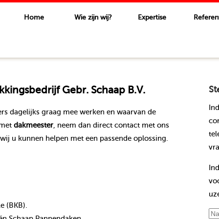
Home
Wie zijn wij?
Expertise
Referen
ingsbedrijf Gebr. Schaap B.V.
St
In
rs dagelijks graag mee werken en waarvan de
co
 met
dakmeester
, neem dan direct contact met ons
te
wij u kunnen helpen met een passende oplossing.
vr
In
vo
uz
le (BKB).
nt én Schaap Pannendaken.