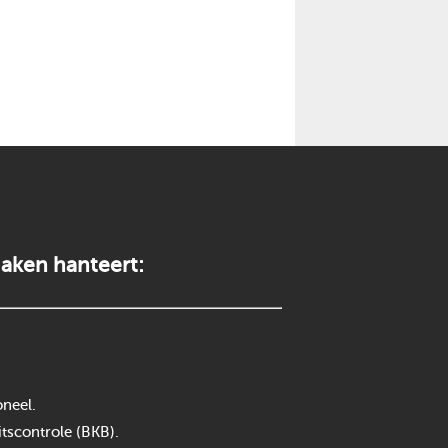
aken hanteert:
neel.
itscontrole (BKB).