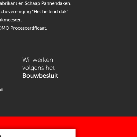
n fabrikant én Schaap Pannendaken.
chevereniging "Het hellend dak".
akmeester.
OMO Procescertificaat.