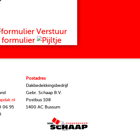
?
Verstuur
formulier
Postadres
Dakbedekkingsbedrijf
and
Gebr. Schaap B.V.
apdak.nl
Postbus 108
0 06 95
1400 AC Bussum
0