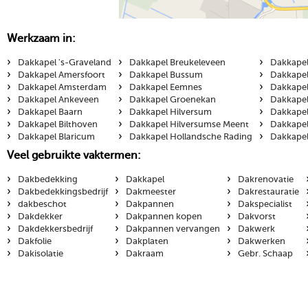
Werkzaam in:
›
›
›
Dakkapel 's-Graveland
Dakkapel Breukeleveen
Dakkapel
›
›
›
Dakkapel Amersfoort
Dakkapel Bussum
Dakkapel
›
›
›
Dakkapel Amsterdam
Dakkapel Eemnes
Dakkapel
›
›
›
Dakkapel Ankeveen
Dakkapel Groenekan
Dakkapel
›
›
›
Dakkapel Baarn
Dakkapel Hilversum
Dakkapel
›
›
›
Dakkapel Bilthoven
Dakkapel Hilversumse Meent
Dakkapel
›
›
›
Dakkapel Blaricum
Dakkapel Hollandsche Rading
Dakkapel
Veel gebruikte vaktermen:
›
›
›
Dakbedekking
Dakkapel
Dakrenovatie
›
›
›
Dakbedekkingsbedrijf
Dakmeester
Dakrestauratie
›
›
›
dakbeschot
Dakpannen
Dakspecialist
›
›
›
Dakdekker
Dakpannen kopen
Dakvorst
›
›
›
Dakdekkersbedrijf
Dakpannen vervangen
Dakwerk
›
›
›
Dakfolie
Dakplaten
Dakwerken
›
›
›
Dakisolatie
Dakraam
Gebr. Schaap