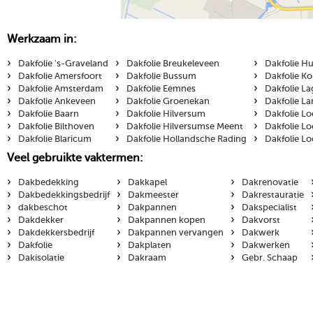
Werkzaam in:
›
›
›
Dakfolie 's-Graveland
Dakfolie Breukeleveen
Dakfolie H
›
›
›
Dakfolie Amersfoort
Dakfolie Bussum
Dakfolie K
›
›
›
Dakfolie Amsterdam
Dakfolie Eemnes
Dakfolie L
›
›
›
Dakfolie Ankeveen
Dakfolie Groenekan
Dakfolie La
›
›
›
Dakfolie Baarn
Dakfolie Hilversum
Dakfolie L
›
›
›
Dakfolie Bilthoven
Dakfolie Hilversumse Meent
Dakfolie Lo
›
›
›
Dakfolie Blaricum
Dakfolie Hollandsche Rading
Dakfolie L
Veel gebruikte vaktermen:
›
›
›
Dakbedekking
Dakkapel
Dakrenovatie
›
›
›
Dakbedekkingsbedrijf
Dakmeester
Dakrestauratie
›
›
›
dakbeschot
Dakpannen
Dakspecialist
›
›
›
Dakdekker
Dakpannen kopen
Dakvorst
›
›
›
Dakdekkersbedrijf
Dakpannen vervangen
Dakwerk
›
›
›
Dakfolie
Dakplaten
Dakwerken
›
›
›
Dakisolatie
Dakraam
Gebr. Schaap