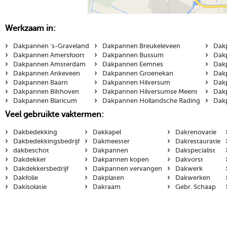
Werkzaam in:
›
›
›
Dakpannen 's-Graveland
Dakpannen Breukeleveen
Dak
›
›
›
Dakpannen Amersfoort
Dakpannen Bussum
Dak
›
›
›
Dakpannen Amsterdam
Dakpannen Eemnes
Dak
›
›
›
Dakpannen Ankeveen
Dakpannen Groenekan
Dak
›
›
›
Dakpannen Baarn
Dakpannen Hilversum
Dak
›
›
›
Dakpannen Bilthoven
Dakpannen Hilversumse Meent
Dak
›
›
›
Dakpannen Blaricum
Dakpannen Hollandsche Rading
Dak
Veel gebruikte vaktermen:
›
›
›
Dakbedekking
Dakkapel
Dakrenovatie
›
›
›
Dakbedekkingsbedrijf
Dakmeester
Dakrestauratie
›
›
›
dakbeschot
Dakpannen
Dakspecialist
›
›
›
Dakdekker
Dakpannen kopen
Dakvorst
›
›
›
Dakdekkersbedrijf
Dakpannen vervangen
Dakwerk
›
›
›
Dakfolie
Dakplaten
Dakwerken
›
›
›
Dakisolatie
Dakraam
Gebr. Schaap